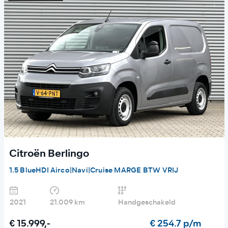
Citroën Berlingo
1.5 BlueHDI Airco|Navi|Cruise MARGE BTW VRIJ
2021
21.009 km
Handgeschakeld
€ 15.999,-
€ 254.7 p/m