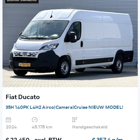
Fiat Ducato
35H 140PK L4H2 Airco|Camera|Cruise NIEUW MODEL!
2024
45.178 km
Handgeschakeld