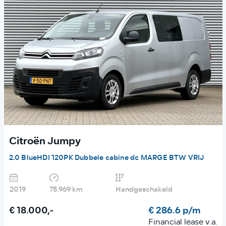
Citroën Jumpy
2.0 BlueHDI 120PK Dubbele cabine dc MARGE BTW VRIJ
2019
75.969 km
Handgeschakeld
€ 18.000,-
€ 286.6 p/m
Financial lease v.a.