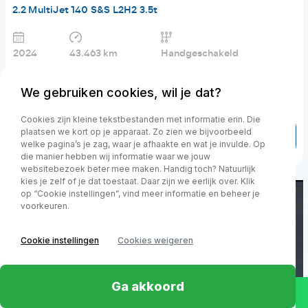
2.2 MultiJet 140 S&S L2H2 3.5t
2024
43.463 km
Handgeschakeld
€ 21.800,-
excl. BTW
€ 347.1 p/m
We gebruiken cookies, wil je dat?
Financial lease v.a.
Cookies zijn kleine tekstbestanden met informatie erin. Die
plaatsen we kort op je apparaat. Zo zien we bijvoorbeeld
Toon details
welke pagina’s je zag, waar je afhaakte en wat je invulde. Op
die manier hebben wij informatie waar we jouw
websitebezoek beter mee maken. Handig toch? Natuurlijk
kies je zelf of je dat toestaat. Daar zijn we eerlijk over. Klik
op “Cookie instellingen”, vind meer informatie en beheer je
voorkeuren.
Cookie instellingen
Cookies weigeren
Ga akkoord