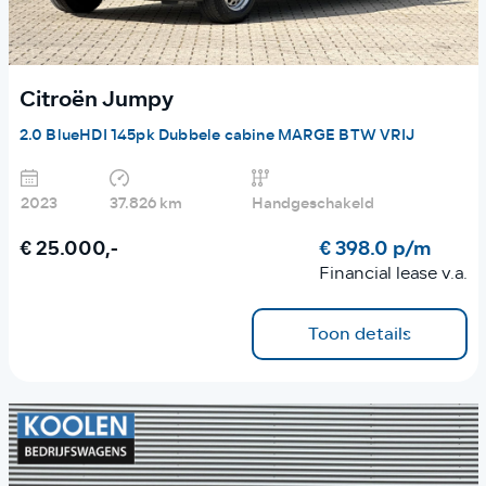
Citroën Jumpy
2.0 BlueHDI 145pk Dubbele cabine MARGE BTW VRIJ
2023
37.826 km
Handgeschakeld
€ 25.000,-
€ 398.0 p/m
Financial lease v.a.
Toon details