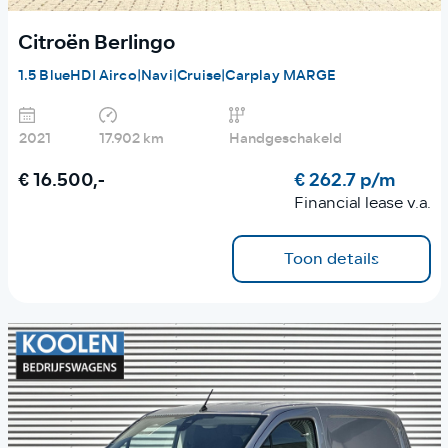
Citroën Berlingo
1.5 BlueHDI Airco|Navi|Cruise|Carplay MARGE
2021
17.902 km
Handgeschakeld
€ 16.500,-
€ 262.7 p/m
Financial lease v.a.
Toon details