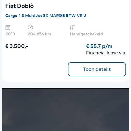
Fiat Doblò
Cargo 1.3 MultiJet SX MARGE BTW VRIJ
2013
204.654 km
Handgeschakeld
€ 3.500,-
€ 55.7 p/m
Financial lease v.a.
Toon details