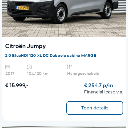
Citroën Jumpy
2.0 BlueHDI 120 XL DC Dubbele cabine MARGE
2017
104.120 km
Handgeschakeld
€ 15.999,-
€ 254.7 p/m
Financial lease v.a.
Toon details