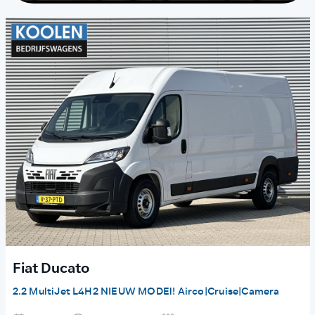
Fiat Ducato
2.2 MultiJet L4H2 NIEUW MODEl! Airco|Cruise|Camera