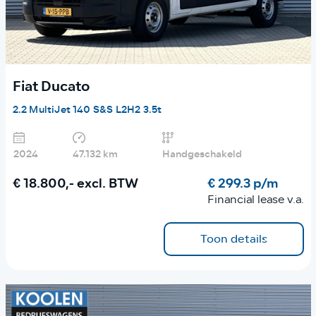
Fiat Ducato
2.2 MultiJet 140 S&S L2H2 3.5t
2024
47.132 km
Handgeschakeld
€ 18.800,-
excl. BTW
€ 299.3 p/m
Financial lease v.a.
Toon details