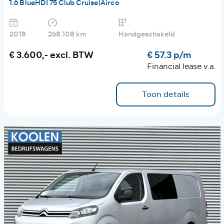
1.6 BlueHDI 75 Club Cruise|Airco
2018
268.108 km
Handgeschakeld
€ 3.600,-
excl. BTW
€ 57.3 p/m
Financial lease v.a.
Toon details