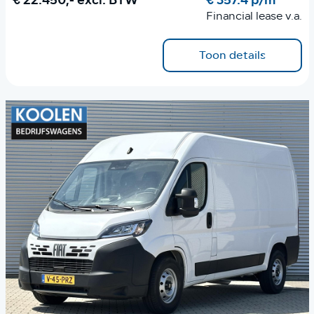
€ 22.450,-
excl. BTW
€ 357.4 p/m
Financial lease v.a.
Toon details