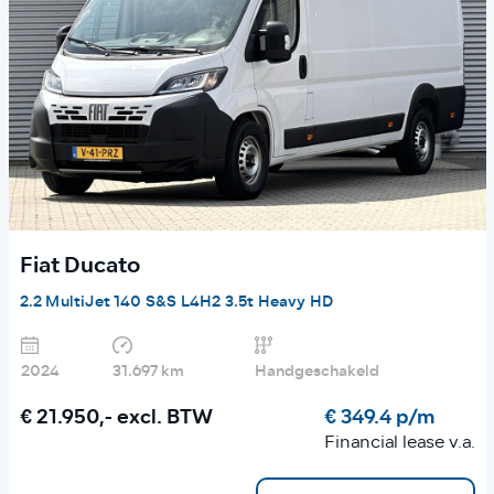
Fiat Ducato
2.2 MultiJet 140 S&S L4H2 3.5t Heavy HD
2024
31.697 km
Handgeschakeld
€ 21.950,-
excl. BTW
€ 349.4 p/m
Financial lease v.a.