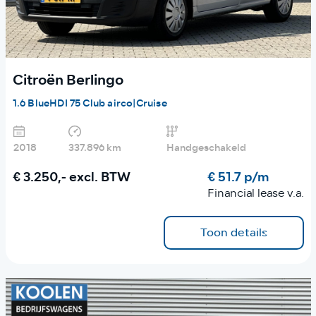
Citroën Berlingo
1.6 BlueHDI 75 Club airco|Cruise
2018
337.896 km
Handgeschakeld
€ 3.250,-
excl. BTW
€ 51.7 p/m
Financial lease v.a.
Toon details