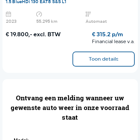
1.5 BlueHDi 130 EAT8 S&S L1
2023
55.295 km
Automaat
€ 19.800,-
excl. BTW
€ 315.2 p/m
Financial lease v.a.
Toon details
Ontvang een melding wanneer uw
gewenste auto weer in onze voorraad
staat