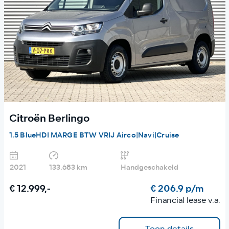
Citroën Berlingo
1.5 BlueHDI MARGE BTW VRIJ Airco|Navi|Cruise
2021
133.683 km
Handgeschakeld
€ 12.999,-
€ 206.9 p/m
Financial lease v.a.
Toon details