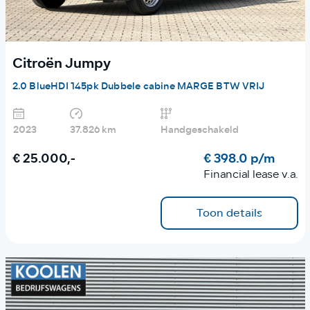
Citroën Jumpy
2.0 BlueHDI 145pk Dubbele cabine MARGE BTW VRIJ
2023
37.826 km
Handgeschakeld
€ 25.000,-
€ 398.0 p/m
Financial lease v.a.
Toon details