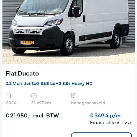
Fiat Ducato
2.2 MultiJet 140 S&S L4H2 3.5t Heavy HD
2024
31.697 km
Handgeschakeld
€ 21.950,-
excl. BTW
€ 349.4 p/m
Financial lease v.a.