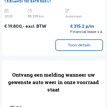
1.5 BlueHDi 130 EAT8 S&S L1
2023
55.295 km
Automaat
€ 19.800,-
excl. BTW
€ 315.2 p/m
Financial lease v.a.
Toon details
Ontvang een melding wanneer uw
gewenste auto weer in onze voorraad
staat