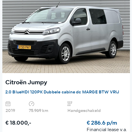
Citroën Jumpy
2.0 BlueHDI 120PK Dubbele cabine dc MARGE BTW VRIJ
2019
75.969 km
Handgeschakeld
€ 18.000,-
€ 286.6 p/m
Financial lease v.a.