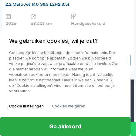
2.2 MultiJet 140 S&S L2H2 3.5t
2024
43.463 km
Handgeschakeld
€ 21.800,-
excl. BTW
€ 347.1 p/m
We gebruiken cookies, wil je dat?
Financial lease v.a.
Cookies zijn kleine tekstbestanden met informatie erin. Die
plaatsen we kort op je apparaat. Zo zien we bijvoorbeeld
Toon details
welke pagina’s je zag, waar je afhaakte en wat je invulde. Op
die manier hebben wij informatie waar we jouw
websitebezoek beter mee maken. Handig toch? Natuurlijk
kies je zelf of je dat toestaat. Daar zijn we eerlijk over. Klik
op “Cookie instellingen”, vind meer informatie en beheer je
voorkeuren.
Cookie instellingen
Cookies weigeren
Ga akkoord