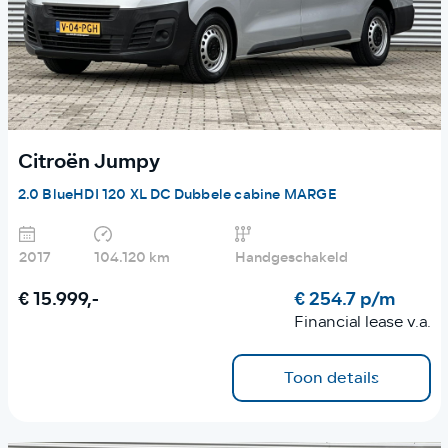
Citroën Jumpy
2.0 BlueHDI 120 XL DC Dubbele cabine MARGE
2017
104.120 km
Handgeschakeld
€ 15.999,-
€ 254.7 p/m
Financial lease v.a.
Toon details