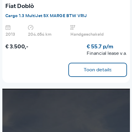
Fiat Doblò
Cargo 1.3 MultiJet SX MARGE BTW VRIJ
2013
204.654 km
Handgeschakeld
€ 3.500,-
€ 55.7 p/m
Financial lease v.a.
Toon details