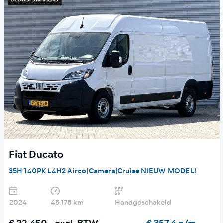
Fiat Ducato
35H 140PK L4H2 Airco|Camera|Cruise NIEUW MODEL!
2024
45.178 km
Handgeschakeld