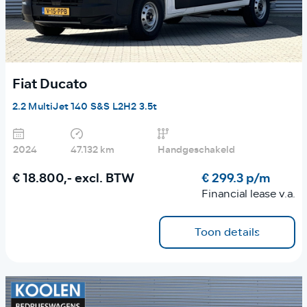
Fiat Ducato
2.2 MultiJet 140 S&S L2H2 3.5t
2024
47.132 km
Handgeschakeld
€ 18.800,-
excl. BTW
€ 299.3 p/m
Financial lease v.a.
Toon details