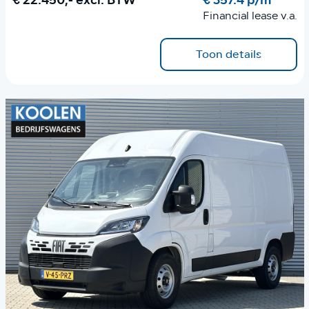
€ 22.450,-
excl. BTW
€ 357.4 p/m
Financial lease v.a.
Toon details