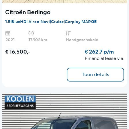
Citroën Berlingo
1.5 BlueHDI Airco|Navi|Cruise|Carplay MARGE
2021
17.902 km
Handgeschakeld
€ 16.500,-
€ 262.7 p/m
Financial lease v.a.
Toon details