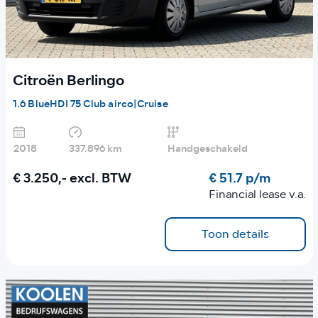
Citroën Berlingo
1.6 BlueHDI 75 Club airco|Cruise
2018
337.896 km
Handgeschakeld
€ 3.250,-
excl. BTW
€ 51.7 p/m
Financial lease v.a.
Toon details