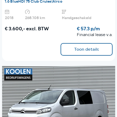
1.6 BlueHDI 75 Club Cruise|Airco
2018
268.108 km
Handgeschakeld
€ 3.600,-
excl. BTW
€ 57.3 p/m
Financial lease v.a.
Toon details