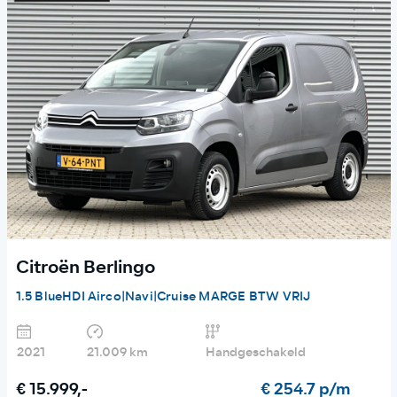
Citroën Berlingo
1.5 BlueHDI Airco|Navi|Cruise MARGE BTW VRIJ
2021
21.009 km
Handgeschakeld
€ 15.999,-
€ 254.7 p/m