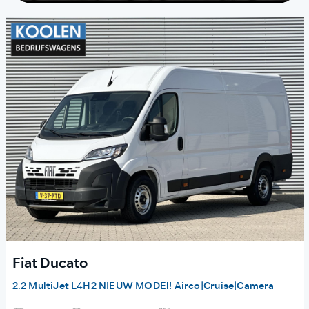
Fiat Ducato
2.2 MultiJet L4H2 NIEUW MODEl! Airco|Cruise|Camera