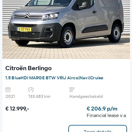
Citroën Berlingo
1.5 BlueHDI MARGE BTW VRIJ Airco|Navi|Cruise
2021
133.683 km
Handgeschakeld
€ 12.999,-
€ 206.9 p/m
Financial lease v.a.
Toon details