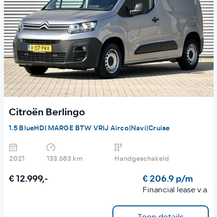
Citroën Berlingo
1.5 BlueHDI MARGE BTW VRIJ Airco|Navi|Cruise
2021
133.683 km
Handgeschakeld
€ 12.999,-
€ 206.9 p/m
Financial lease v.a.
Toon details