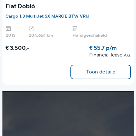
Fiat Doblò
Cargo 1.3 MultiJet SX MARGE BTW VRIJ
2013
204.654 km
Handgeschakeld
€ 3.500,-
€ 55.7 p/m
Financial lease v.a.
Toon details