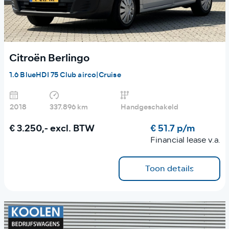
Citroën Berlingo
1.6 BlueHDI 75 Club airco|Cruise
2018
337.896 km
Handgeschakeld
€ 3.250,-
excl. BTW
€ 51.7 p/m
Financial lease v.a.
Toon details