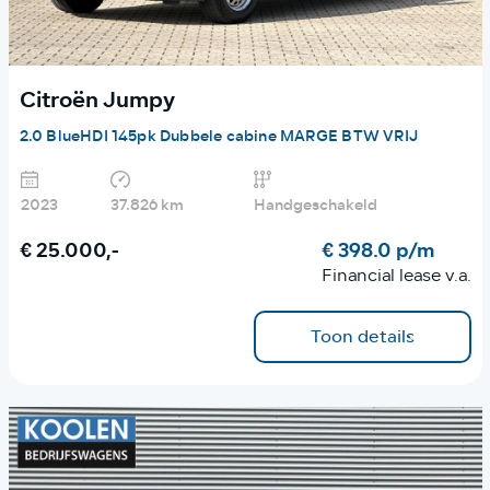
Citroën Jumpy
2.0 BlueHDI 145pk Dubbele cabine MARGE BTW VRIJ
2023
37.826 km
Handgeschakeld
€ 25.000,-
€ 398.0 p/m
Financial lease v.a.
Toon details