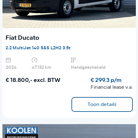
Fiat Ducato
2.2 MultiJet 140 S&S L2H2 3.5t
2024
47.132 km
Handgeschakeld
€ 18.800,-
excl. BTW
€ 299.3 p/m
Financial lease v.a.
Toon details