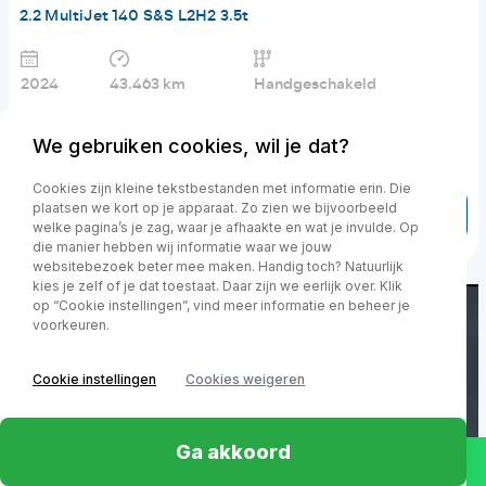
2.2 MultiJet 140 S&S L2H2 3.5t
2024
43.463 km
Handgeschakeld
€ 21.800,-
excl. BTW
€ 347.1 p/m
We gebruiken cookies, wil je dat?
Financial lease v.a.
Cookies zijn kleine tekstbestanden met informatie erin. Die
plaatsen we kort op je apparaat. Zo zien we bijvoorbeeld
Toon details
welke pagina’s je zag, waar je afhaakte en wat je invulde. Op
die manier hebben wij informatie waar we jouw
websitebezoek beter mee maken. Handig toch? Natuurlijk
kies je zelf of je dat toestaat. Daar zijn we eerlijk over. Klik
op “Cookie instellingen”, vind meer informatie en beheer je
voorkeuren.
Cookie instellingen
Cookies weigeren
Ga akkoord