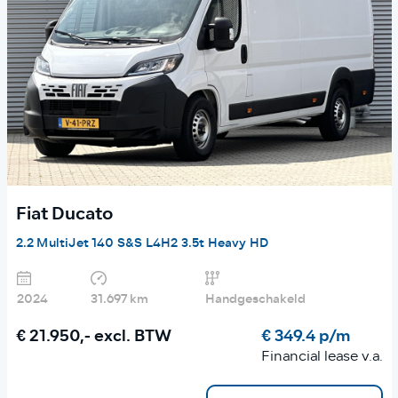
Fiat Ducato
2.2 MultiJet 140 S&S L4H2 3.5t Heavy HD
2024
31.697 km
Handgeschakeld
€ 21.950,-
excl. BTW
€ 349.4 p/m
Financial lease v.a.