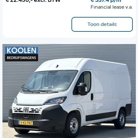
€ 22.450,-
excl. BTW
€ 357.4 p/m
Financial lease v.a.
Toon details