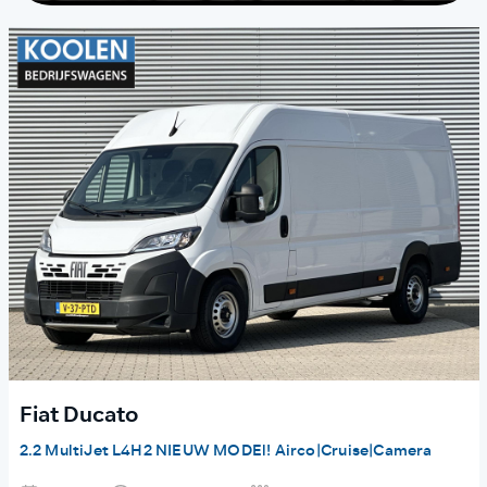
Fiat Ducato
2.2 MultiJet L4H2 NIEUW MODEl! Airco|Cruise|Camera