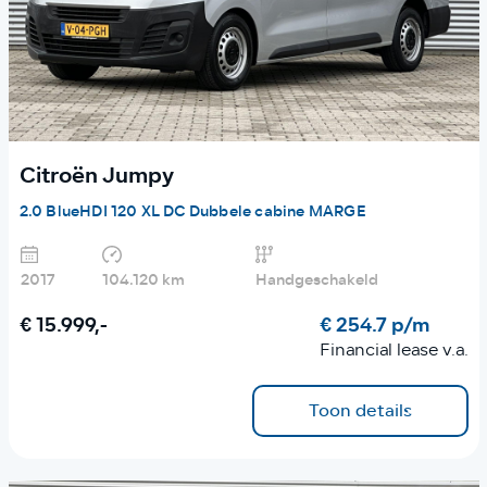
Citroën Jumpy
2.0 BlueHDI 120 XL DC Dubbele cabine MARGE
2017
104.120 km
Handgeschakeld
€ 15.999,-
€ 254.7 p/m
Financial lease v.a.
Toon details