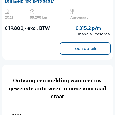
1.5 BlueHDi 130 EAT8 S&S L1
2023
55.295 km
Automaat
€ 19.800,-
excl. BTW
€ 315.2 p/m
Financial lease v.a.
Toon details
Ontvang een melding wanneer uw
gewenste auto weer in onze voorraad
staat