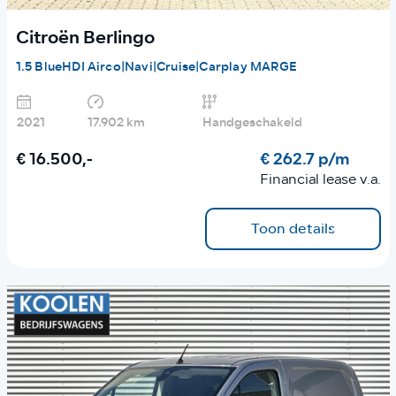
Citroën Berlingo
1.5 BlueHDI Airco|Navi|Cruise|Carplay MARGE
2021
17.902 km
Handgeschakeld
€ 16.500,-
€ 262.7 p/m
Financial lease v.a.
Toon details