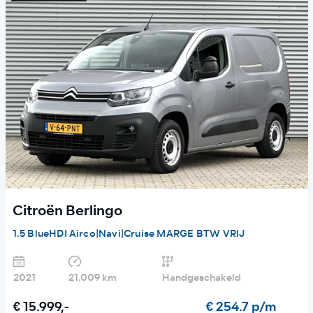
Citroën Berlingo
1.5 BlueHDI Airco|Navi|Cruise MARGE BTW VRIJ
2021
21.009 km
Handgeschakeld
€ 15.999,-
€ 254.7 p/m