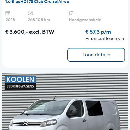
1.6 BlueHDI 75 Club Cruise|Airco
2018
268.108 km
Handgeschakeld
€ 3.600,-
excl. BTW
€ 57.3 p/m
Financial lease v.a.
Toon details