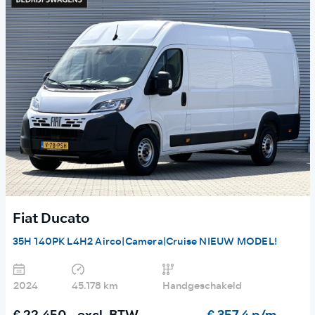
Fiat Ducato
35H 140PK L4H2 Airco|Camera|Cruise NIEUW MODEL!
2024
45.178 km
Handgeschakeld