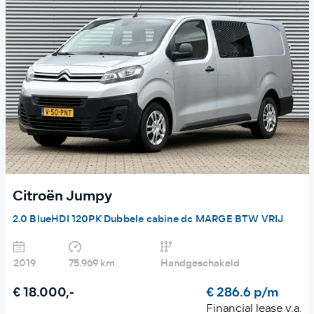
Citroën Jumpy
2.0 BlueHDI 120PK Dubbele cabine dc MARGE BTW VRIJ
2019
75.969 km
Handgeschakeld
€ 18.000,-
€ 286.6 p/m
Financial lease v.a.