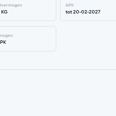
dvermogen
APK
 KG
tot 20-02-2027
mogen
 PK