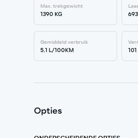
Max. trekgewicht
Laa
1390 KG
693
Gemiddeld verbruik
Ver
5.1 L/100KM
101
Opties