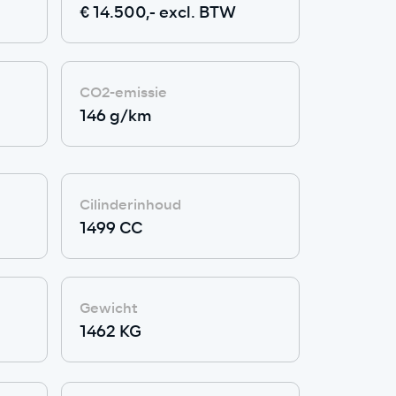
€ 14.500,- excl. BTW
CO2-emissie
146 g/km
Cilinderinhoud
1499 CC
Gewicht
1462 KG