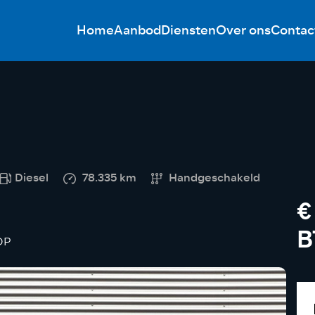
Home
Aanbod
Diensten
Over ons
Contac
Diesel
78.335 km
Handgeschakeld
€
OP