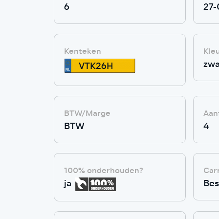
6
27-
Kenteken
Kle
zwa
VTK26H
BTW/Marge
Aant
BTW
4
100% onderhouden?
Car
ja
Bes