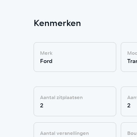
Kenmerken
Merk
Mod
Ford
Tra
Aantal zitplaatsen
Aant
2
2
Aantal versnellingen
Bou