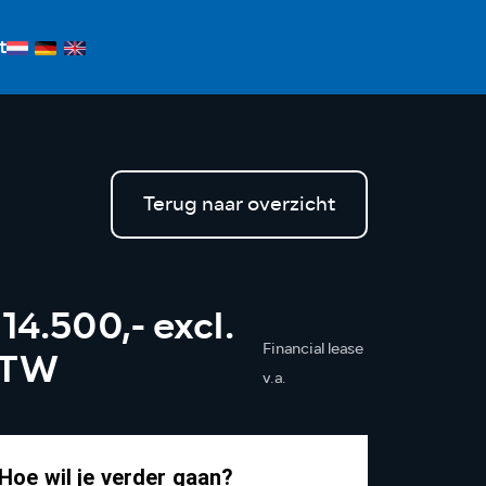
t
Terug naar overzicht
 14.500,- excl.
Financial lease
BTW
v.a.