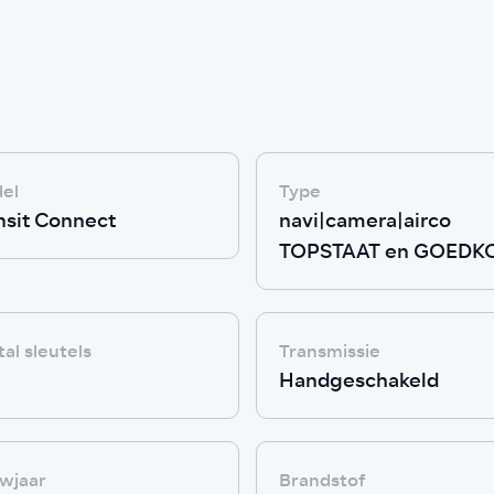
el
Type
nsit Connect
navi|camera|airco
TOPSTAAT en GOEDK
al sleutels
Transmissie
Handgeschakeld
wjaar
Brandstof