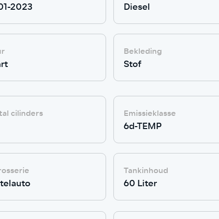
01-2023
Diesel
ur
Bekleding
rt
Stof
al cilinders
Emissieklasse
6d-TEMP
rosserie
Tankinhoud
telauto
60 Liter